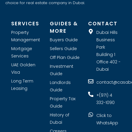
choice for real estate company in Dubai.
SERVICES
GUIDES &
CONTACT
MORE
Property
Dubai Hills
Management
Buyers Guide
Business
Park
Mortgage
Sellers Guide
Building 1
Services
Off Plan Guide
Office 402 -
UAE Golden
Investment
Dubai
Visa
Guide
Long Term
contact@casabel
Landlords
Leasing
Guide
+(971) 4
Property Tax
332-1090
Guide
History of
Click to
Dubai
WhatsApp
Careers